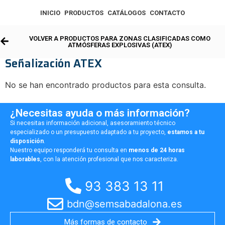
INICIO
PRODUCTOS
CATÁLOGOS
CONTACTO
VOLVER A PRODUCTOS PARA ZONAS CLASIFICADAS COMO
ATMÓSFERAS EXPLOSIVAS (ATEX)
Señalización ATEX
No se han encontrado productos para esta consulta.
¿Necesitas ayuda o más información?
Si necesitas información adicional, asesoramiento técnico
especializado o un presupuesto adaptado a tu proyecto,
estamos a tu
disposición
.
Nuestro equipo responderá tu consulta en
menos de 24 horas
laborables
, con la atención profesional que nos caracteriza.
93 383 13 11
bdn@semsabadalona.es
Más formas de contacto