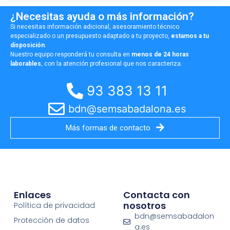
¿Necesitas ayuda o más información?
Si necesitas información adicional, asesoramiento técnico
especializado o un presupuesto adaptado a tu proyecto,
estamos a tu
disposición
.
Nuestro equipo responderá tu consulta en
menos de 24 horas
laborables
, con la atención profesional que nos caracteriza.
93 383 13 11
bdn@semsabadalona.es
Más formas de contacto
Enlaces
Contacta con
nosotros
Política de privacidad
bdn@semsabadalon
Protección de datos
a.es