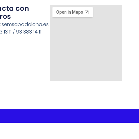
acta con
ros
semsabadalona.es
 13 11 / 93 383 14 11