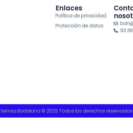
Enlaces
Cont
nosot
Política de privacidad
bdn@
Protección de datos
93 383
Semsa Badalona © 2025 Todos los derechos reservados