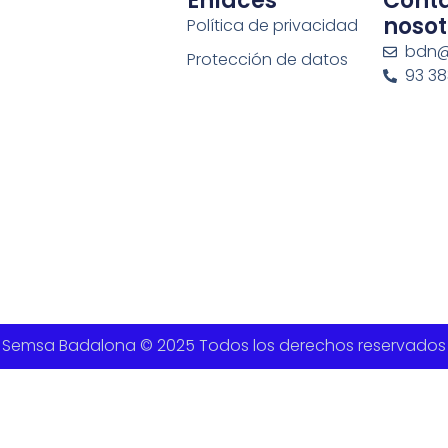
Enlaces
Cont
nosot
Política de privacidad
bdn@
Protección de datos
93 383
Semsa Badalona © 2025 Todos los derechos reservados