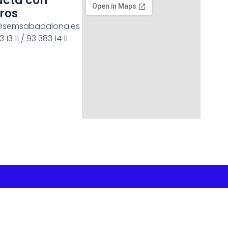
acta con
ros
semsabadalona.es
 13 11 / 93 383 14 11