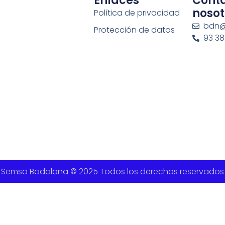
Enlaces
Cont
nosot
Política de privacidad
bdn@
Protección de datos
93 383
Semsa Badalona © 2025 Todos los derechos reservados