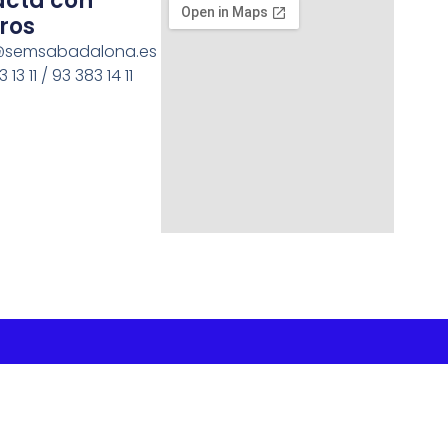
acta con
ros
semsabadalona.es
 13 11 / 93 383 14 11