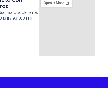
acta con
ros
semsabadalona.es
 13 11 / 93 383 14 11