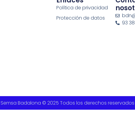
Enlaces
Cont
nosot
Política de privacidad
bdn@
Protección de datos
93 383
Semsa Badalona © 2025 Todos los derechos reservados