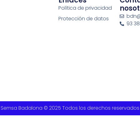
Enlaces
Cont
nosot
Política de privacidad
bdn@
Protección de datos
93 383
Semsa Badalona © 2025 Todos los derechos reservados