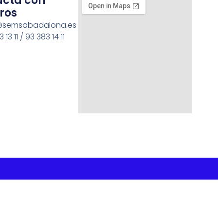
acta con
ros
semsabadalona.es
 13 11 / 93 383 14 11