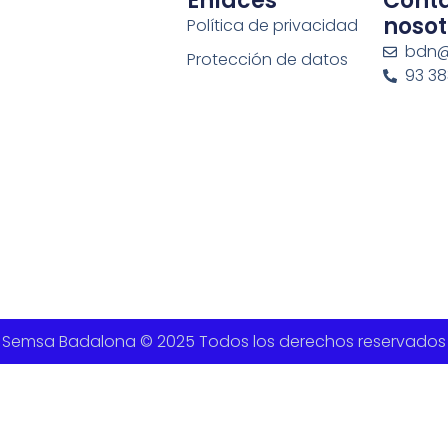
Enlaces
Cont
nosot
Política de privacidad
bdn@
Protección de datos
93 383
Semsa Badalona © 2025 Todos los derechos reservados