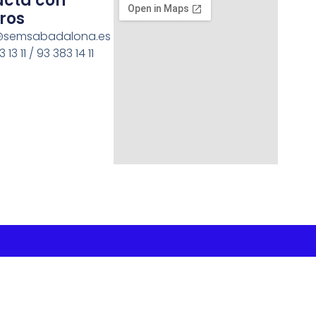
acta con
ros
semsabadalona.es
 13 11 / 93 383 14 11