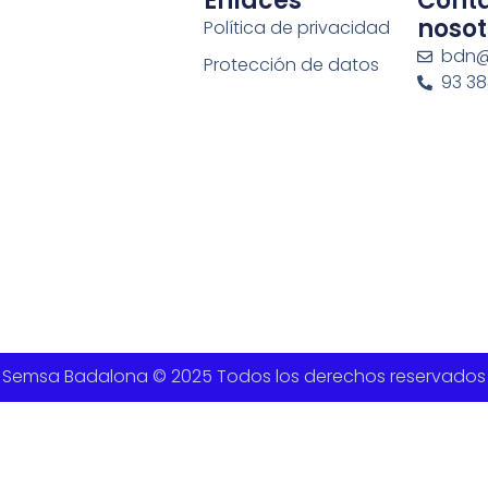
Enlaces
Cont
nosot
Política de privacidad
bdn@
Protección de datos
93 383
Semsa Badalona © 2025 Todos los derechos reservados