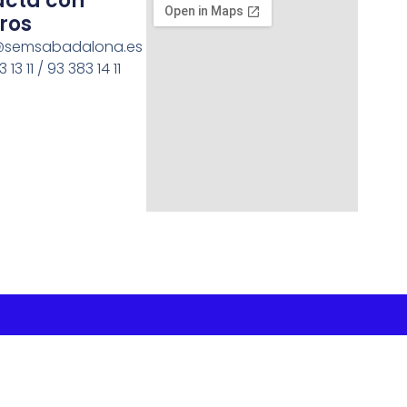
acta con
ros
semsabadalona.es
 13 11 / 93 383 14 11