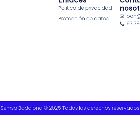
Enlaces
Cont
nosot
Política de privacidad
bdn@
Protección de datos
93 383
Semsa Badalona © 2025 Todos los derechos reservados