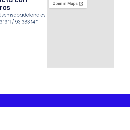
acta con
ros
semsabadalona.es
 13 11 / 93 383 14 11