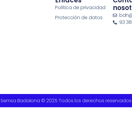
Enlaces
Cont
nosot
Política de privacidad
bdn@
Protección de datos
93 383
Semsa Badalona © 2025 Todos los derechos reservados