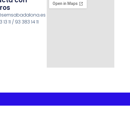
acta con
ros
semsabadalona.es
 13 11 / 93 383 14 11