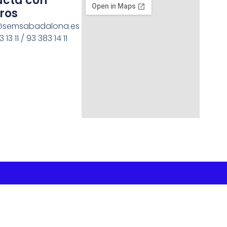
acta con
ros
semsabadalona.es
 13 11 / 93 383 14 11