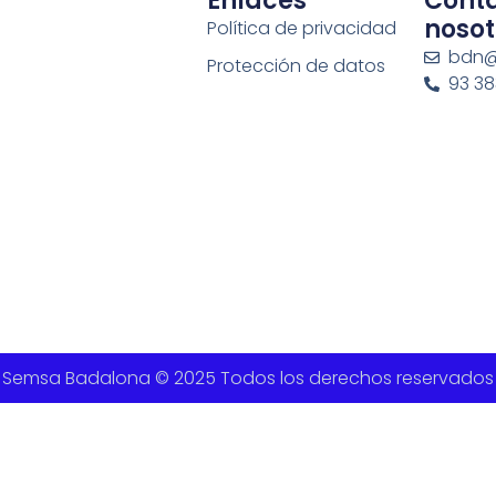
Enlaces
Cont
nosot
Política de privacidad
bdn@
Protección de datos
93 383
Semsa Badalona © 2025 Todos los derechos reservados