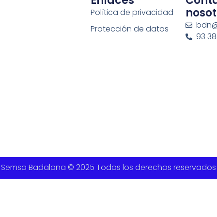
Enlaces
Cont
nosot
Política de privacidad
bdn@
Protección de datos
93 383
Semsa Badalona © 2025 Todos los derechos reservados