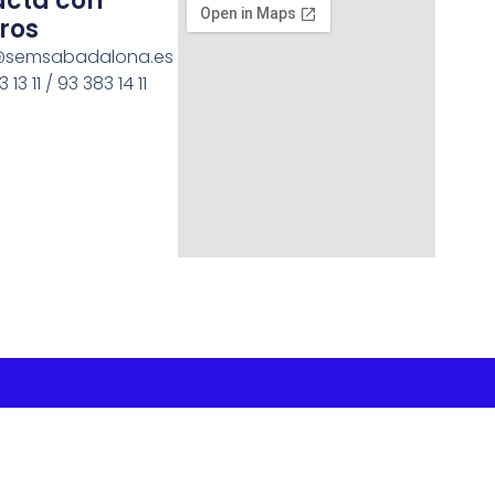
acta con
ros
semsabadalona.es
 13 11 / 93 383 14 11